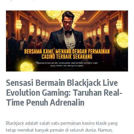
Sensasi Bermain Blackjack Live
Evolution Gaming: Taruhan Real-
Time Penuh Adrenalin
Blackjack adalah salah satu permainan kasino klasik yang
tetap memikat banyak pemain di seluruh dunia. Namun,