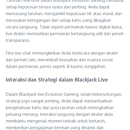
Taruhan real-time dalam Blackjack Evolution Gaming membuat
setiap keputusan terasa nyata dan penting. Anda dapat
memasang taruhan, mengambil keputusan hit atau stand, dan
merasakan ketegangan dari setiap kartu yang dibagikan
secara langsung. Tidak seperti permainan kasino digital biasa,
live dealer memastikan permainan berlangsung adil dan penuh
transparansi.
Fitur live chat memungkinkan Anda berbicara dengan dealer
dan pemain lain, menambah keasyikan dan nuansa sosial
dalam permainan, persis seperti di kasino sungguhan.
Interaksi dan Strategi dalam Blackjack Live
Dalam Blackjack live Evolution Gaming, selain keberuntungan,
strategi juga sangat penting. Anda dapat memanfaatkan
pengetahuan kartu dan pola taruhan untuk meningkatkan
peluang menang. Interaksi langsung dengan dealer akan
membantu mengenali momen terbaik untuk bertaruh,
memberikan pengalaman bermain yang dinamis dan