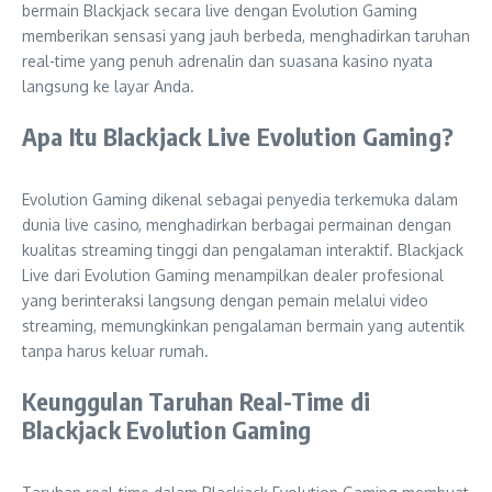
bermain Blackjack secara live dengan Evolution Gaming
memberikan sensasi yang jauh berbeda, menghadirkan taruhan
real-time yang penuh adrenalin dan suasana kasino nyata
langsung ke layar Anda.
Apa Itu Blackjack Live Evolution Gaming?
Evolution Gaming dikenal sebagai penyedia terkemuka dalam
dunia live casino, menghadirkan berbagai permainan dengan
kualitas streaming tinggi dan pengalaman interaktif. Blackjack
Live dari Evolution Gaming menampilkan dealer profesional
yang berinteraksi langsung dengan pemain melalui video
streaming, memungkinkan pengalaman bermain yang autentik
tanpa harus keluar rumah.
Keunggulan Taruhan Real-Time di
Blackjack Evolution Gaming