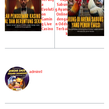
a
Sabun
Evoluti
g Ayam
on
Online
Gamin
denga
g Live
n Odds
Casino
Terbai
k
adminn1