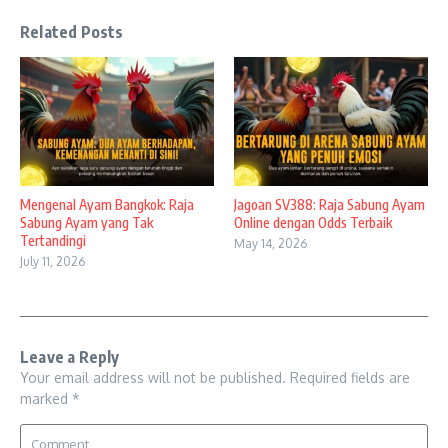
Related Posts
Mengenal Ayam Bangkok: Raja
Jagoan SV388: Raja Sabung Ayam
Sabung Ayam yang Tak
Online dengan Odds Terbaik
Tertandingi
May 14, 2026
July 11, 2026
Leave a Reply
Your email address will not be published.
Required fields are
marked
*