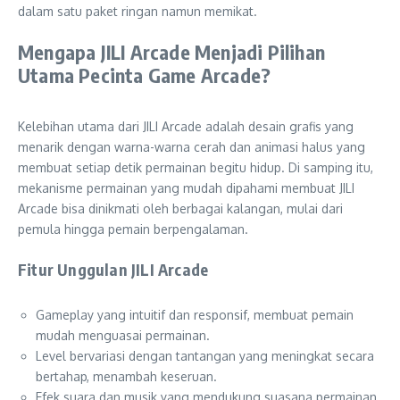
dalam satu paket ringan namun memikat.
Mengapa JILI Arcade Menjadi Pilihan
Utama Pecinta Game Arcade?
Kelebihan utama dari JILI Arcade adalah desain grafis yang
menarik dengan warna-warna cerah dan animasi halus yang
membuat setiap detik permainan begitu hidup. Di samping itu,
mekanisme permainan yang mudah dipahami membuat JILI
Arcade bisa dinikmati oleh berbagai kalangan, mulai dari
pemula hingga pemain berpengalaman.
Fitur Unggulan JILI Arcade
Gameplay yang intuitif dan responsif, membuat pemain
mudah menguasai permainan.
Level bervariasi dengan tantangan yang meningkat secara
bertahap, menambah keseruan.
Efek suara dan musik yang mendukung suasana permainan