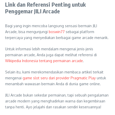
Link dan Referensi Penting untuk
Penggemar JILI Arcade
Bagi yang ingin mencoba langsung sensasi bermain JILI
Arcade, bisa mengunjungi
boswin77
sebagai platform
terpercaya yang menyediakan berbagai game arcade menarik.
Untuk informasi lebih mendalam mengenai jenis-jenis
permainan arcade, Anda juga dapat melihat referensi di
Wikipedia Indonesia tentang permainan arcade
.
Selain itu, kami merekomendasikan membaca artikel terkait
mengenai
game slot seru dari provider Pragmatic Play
untuk
menambah wawasan bermain Anda di dunia game online.
JILI Arcade bukan sekedar permainan, tapi sebuah pengalaman
arcade modern yang menghadirkan warna dan kegembiraan
tanpa henti. Ayo jelajahi dan rasakan sendiri keseruannya!