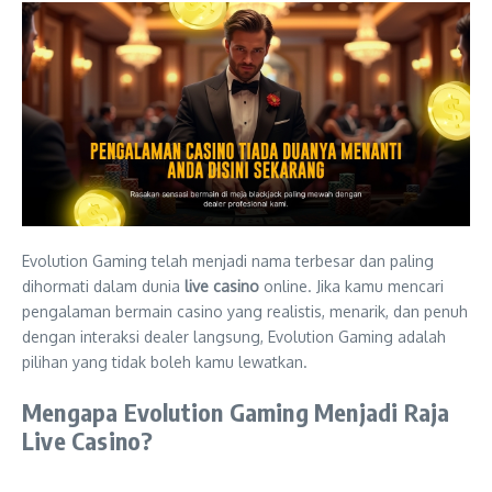
Evolution Gaming telah menjadi nama terbesar dan paling
dihormati dalam dunia
live casino
online. Jika kamu mencari
pengalaman bermain casino yang realistis, menarik, dan penuh
dengan interaksi dealer langsung, Evolution Gaming adalah
pilihan yang tidak boleh kamu lewatkan.
Mengapa Evolution Gaming Menjadi Raja
Live Casino?