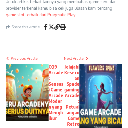
Untuk artikel terkait lainnya yang membahas game seru dari
provider terkenal kamu bisa cek juga ulasan kami tentang
game slot terbaik dari Pragmatic Play
.
Share this Article
Previous Article
Next Article
CQ9
Jelajahi
Arcade
Keseru
:
an
Sensas
Spade
i Game
gaming
Arcade
Arcade
Moder
:
n yang
Petual
Mengh
angan
ibur
Game
Retro