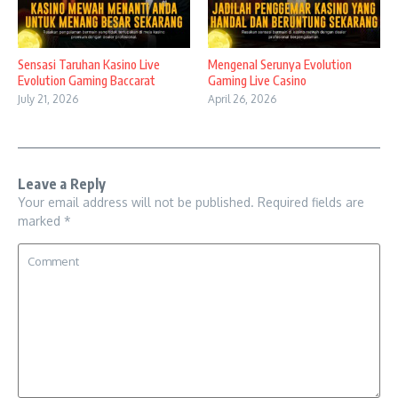
Sensasi Taruhan Kasino Live
Mengenal Serunya Evolution
Evolution Gaming Baccarat
Gaming Live Casino
July 21, 2026
April 26, 2026
Leave a Reply
Your email address will not be published.
Required fields are
marked
*