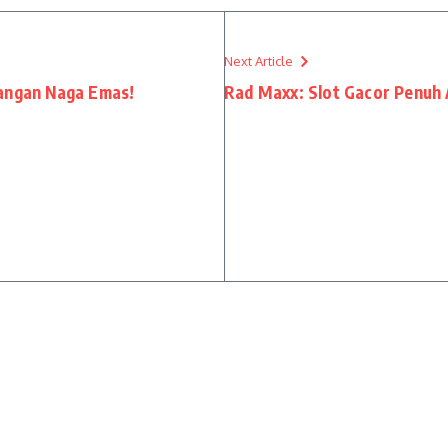
Next Article
tangan Naga Emas!
Rad Maxx: Slot Gacor Penuh 