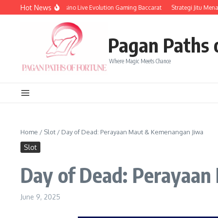
Skip to content
Hot News
asi Taruhan Kasino Live Evolution Gaming Baccarat
Strategi Jitu Menang Dal
Pagan Paths 
Where Magic Meets Chance
Home
/
Slot
/
Day of Dead: Perayaan Maut & Kemenangan Jiwa
Slot
Day of Dead: Perayaa
June 9, 2025