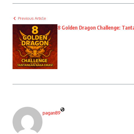
Previous Article
8 Golden Dragon Challenge: Tan
pagan89