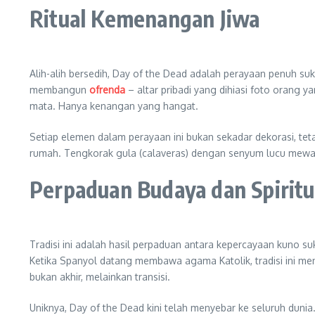
Ritual Kemenangan Jiwa
Alih-alih bersedih, Day of the Dead adalah perayaan penuh s
membangun
ofrenda
– altar pribadi yang dihiasi foto orang 
mata. Hanya kenangan yang hangat.
Setiap elemen dalam perayaan ini bukan sekadar dekorasi, tet
rumah. Tengkorak gula (calaveras) dengan senyum lucu mewak
Perpaduan Budaya dan Spiritu
Tradisi ini adalah hasil perpaduan antara kepercayaan kuno s
Ketika Spanyol datang membawa agama Katolik, tradisi ini me
bukan akhir, melainkan transisi.
Uniknya, Day of the Dead kini telah menyebar ke seluruh dunia.