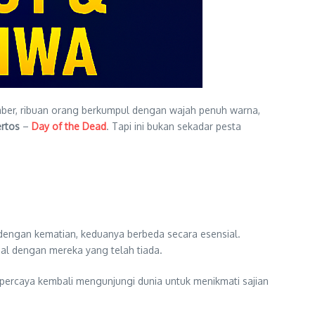
vember, ribuan orang berkumpul dengan wajah penuh warna,
ertos
–
Day of the Dead
. Tapi ini bukan sekadar pesta
engan kematian, keduanya berbeda secara esensial.
ual dengan mereka yang telah tiada.
ipercaya kembali mengunjungi dunia untuk menikmati sajian