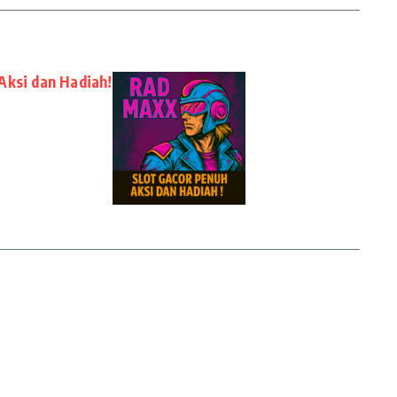
Aksi dan Hadiah!