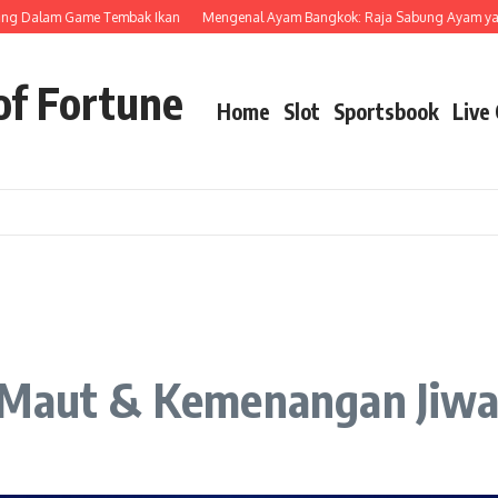
am Game Tembak Ikan
Mengenal Ayam Bangkok: Raja Sabung Ayam yang Tak Te
of Fortune
Home
Slot
Sportsbook
Live
n Maut & Kemenangan Jiw