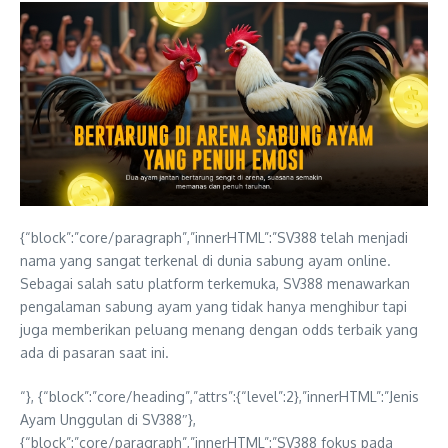
{“block”:”core/paragraph”,”innerHTML”:”SV388 telah menjadi
nama yang sangat terkenal di dunia sabung ayam online.
Sebagai salah satu platform terkemuka, SV388 menawarkan
pengalaman sabung ayam yang tidak hanya menghibur tapi
juga memberikan peluang menang dengan odds terbaik yang
ada di pasaran saat ini.
“}, {“block”:”core/heading”,”attrs”:{“level”:2},”innerHTML”:”Jenis
Ayam Unggulan di SV388″},
{“block”:”core/paragraph”,”innerHTML”:”SV388 fokus pada