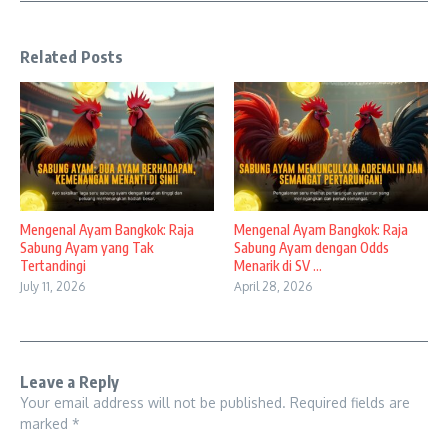
Related Posts
Mengenal Ayam Bangkok: Raja
Mengenal Ayam Bangkok: Raja
Sabung Ayam yang Tak
Sabung Ayam dengan Odds
Tertandingi
Menarik di SV ...
July 11, 2026
April 28, 2026
Leave a Reply
Your email address will not be published.
Required fields are
marked
*