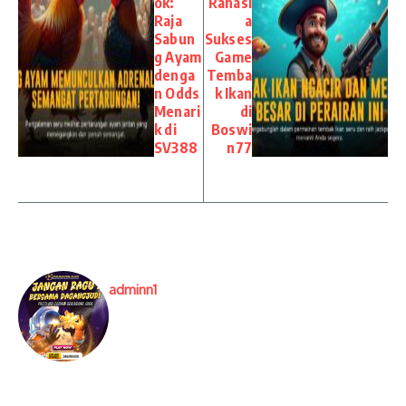
ok:
Rahasi
Raja
a
Sabun
Sukses
g Ayam
Game
denga
Temba
n Odds
k Ikan
Menari
di
k di
Boswi
SV388
n77
adminn1