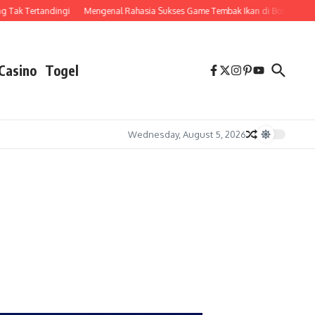
tandingi
Mengenal Rahasia Sukses Game Tembak Ikan di Boswin77
Jagoan 
 Casino
Togel
Wednesday, August 5, 2026
a