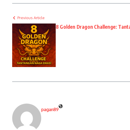
Previous Article
8 Golden Dragon Challenge: Tan
pagan89