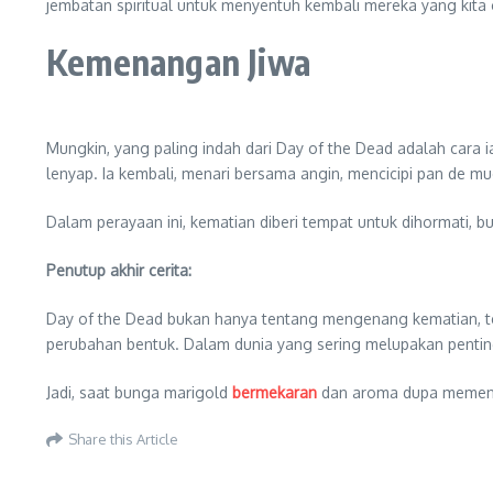
jembatan spiritual untuk menyentuh kembali mereka yang kita 
Kemenangan Jiwa
Mungkin, yang paling indah dari Day of the Dead adalah cara i
lenyap. Ia kembali, menari bersama angin, mencicipi pan de 
Dalam perayaan ini, kematian diberi tempat untuk dihormati, buk
Penutup akhir cerita:
Day of the Dead bukan hanya tentang mengenang kematian, te
perubahan bentuk. Dalam dunia yang sering melupakan pentingn
Jadi, saat bunga marigold
bermekaran
dan aroma dupa memenuhi
Share this Article