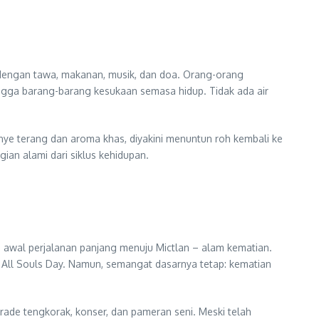
 dengan tawa, makanan, musik, dan doa. Orang-orang
hingga barang-barang kesukaan semasa hidup. Tidak ada air
anye terang dan aroma khas, diyakini menuntun roh kembali ke
an alami dari siklus kehidupan.
h awal perjalanan panjang menuju Mictlan – alam kematian.
 All Souls Day. Namun, semangat dasarnya tetap: kematian
parade tengkorak, konser, dan pameran seni. Meski telah