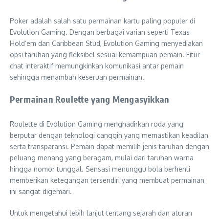
Poker adalah salah satu permainan kartu paling populer di
Evolution Gaming. Dengan berbagai varian seperti Texas
Hold’em dan Caribbean Stud, Evolution Gaming menyediakan
opsi taruhan yang fleksibel sesuai kemampuan pemain. Fitur
chat interaktif memungkinkan komunikasi antar pemain
sehingga menambah keseruan permainan.
Permainan Roulette yang Mengasyikkan
Roulette di Evolution Gaming menghadirkan roda yang
berputar dengan teknologi canggih yang memastikan keadilan
serta transparansi. Pemain dapat memilih jenis taruhan dengan
peluang menang yang beragam, mulai dari taruhan warna
hingga nomor tunggal. Sensasi menunggu bola berhenti
memberikan ketegangan tersendiri yang membuat permainan
ini sangat digemari.
Untuk mengetahui lebih lanjut tentang sejarah dan aturan