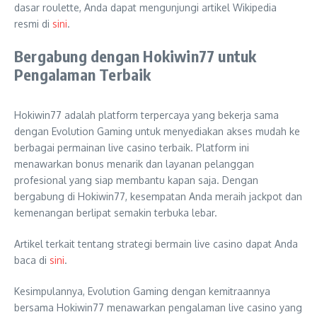
dasar roulette, Anda dapat mengunjungi artikel Wikipedia
resmi di
sini
.
Bergabung dengan Hokiwin77 untuk
Pengalaman Terbaik
Hokiwin77 adalah platform terpercaya yang bekerja sama
dengan Evolution Gaming untuk menyediakan akses mudah ke
berbagai permainan live casino terbaik. Platform ini
menawarkan bonus menarik dan layanan pelanggan
profesional yang siap membantu kapan saja. Dengan
bergabung di Hokiwin77, kesempatan Anda meraih jackpot dan
kemenangan berlipat semakin terbuka lebar.
Artikel terkait tentang strategi bermain live casino dapat Anda
baca di
sini
.
Kesimpulannya, Evolution Gaming dengan kemitraannya
bersama Hokiwin77 menawarkan pengalaman live casino yang