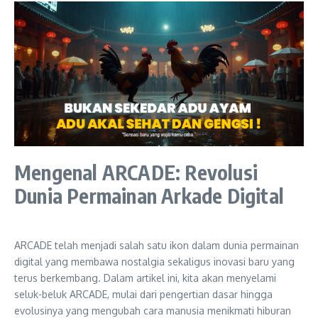
Mengenal ARCADE: Revolusi
Dunia Permainan Arkade Digital
ARCADE telah menjadi salah satu ikon dalam dunia permainan
digital yang membawa nostalgia sekaligus inovasi baru yang
terus berkembang. Dalam artikel ini, kita akan menyelami
seluk-beluk ARCADE, mulai dari pengertian dasar hingga
evolusinya yang mengubah cara manusia menikmati hiburan