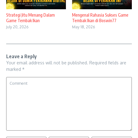
Strategi Jitu Menang Dalam
Mengenal Rahasia Sukses Game
Game Tembak Ikan
Tembak Ikan di Boswin77
July 20, 2026
May 18, 2026
Leave a Reply
Your email address will not be published.
Required fields are
marked
*