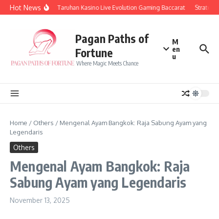
Skip to content
Hot News
Sensasi Taruhan Kasino Live Evolution Gaming Baccarat
Strategi
Pagan Paths of
M
en
Fortune
u
Where Magic Meets Chance
Home
/
Others
/
Mengenal Ayam Bangkok: Raja Sabung Ayam yang
Legendaris
Others
Mengenal Ayam Bangkok: Raja
Sabung Ayam yang Legendaris
November 13, 2025