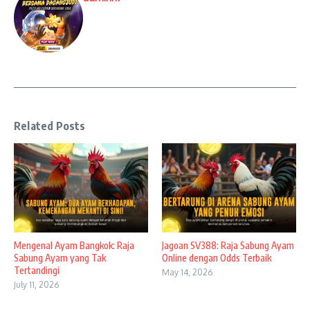
Related Posts
Mengenal Ayam Bangkok: Raja
Jagoan SV388: Raja Sabung Ayam
Sabung Ayam yang Tak
Online dengan Odds Terbaik
Tertandingi
May 14, 2026
July 11, 2026