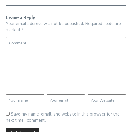
Leave a Reply
Your email address will not be published.
Required fields are
marked
*
Save my name, email, and website in this browser for the
next time I comment.