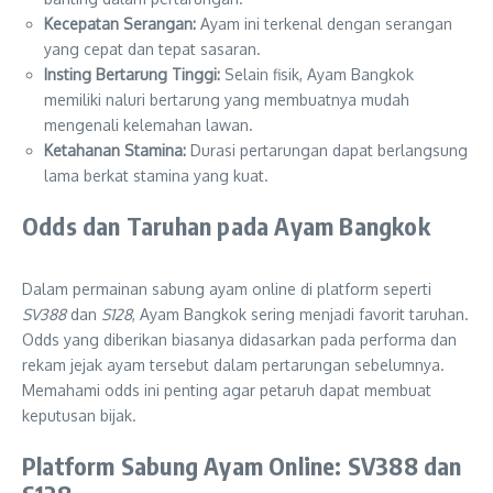
Kecepatan Serangan:
Ayam ini terkenal dengan serangan
yang cepat dan tepat sasaran.
Insting Bertarung Tinggi:
Selain fisik, Ayam Bangkok
memiliki naluri bertarung yang membuatnya mudah
mengenali kelemahan lawan.
Ketahanan Stamina:
Durasi pertarungan dapat berlangsung
lama berkat stamina yang kuat.
Odds dan Taruhan pada Ayam Bangkok
Dalam permainan sabung ayam online di platform seperti
SV388
dan
S128
, Ayam Bangkok sering menjadi favorit taruhan.
Odds yang diberikan biasanya didasarkan pada performa dan
rekam jejak ayam tersebut dalam pertarungan sebelumnya.
Memahami odds ini penting agar petaruh dapat membuat
keputusan bijak.
Platform Sabung Ayam Online: SV388 dan