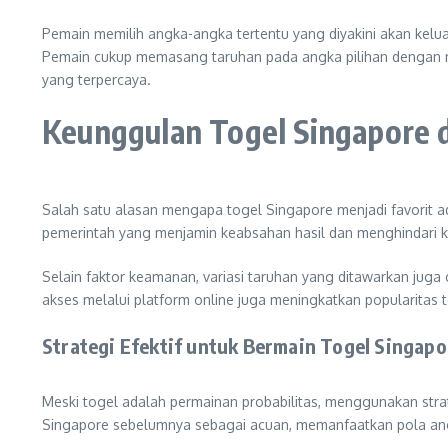
Pemain memilih angka-angka tertentu yang diyakini akan keluar
Pemain cukup memasang taruhan pada angka pilihan dengan no
yang terpercaya.
Keunggulan Togel Singapore d
Salah satu alasan mengapa togel Singapore menjadi favorit a
pemerintah yang menjamin keabsahan hasil dan menghindari ke
Selain faktor keamanan, variasi taruhan yang ditawarkan juga
akses melalui platform online juga meningkatkan popularita
Strategi Efektif untuk Bermain Togel Singapo
Meski togel adalah permainan probabilitas, menggunakan str
Singapore sebelumnya sebagai acuan, memanfaatkan pola angka