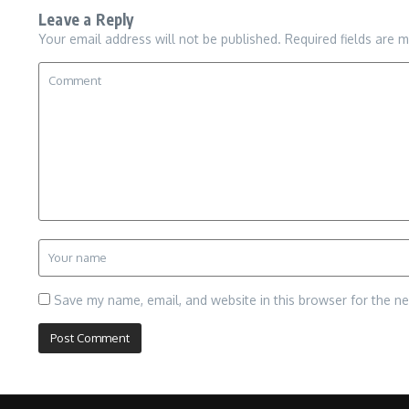
Leave a Reply
Your email address will not be published.
Required fields are 
Save my name, email, and website in this browser for the n