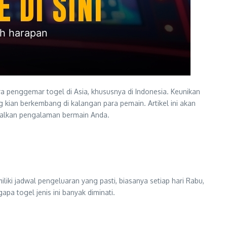
a penggemar togel di Asia, khususnya di Indonesia. Keunikan
g kian berkembang di kalangan para pemain. Artikel ini akan
alkan pengalaman bermain Anda.
iki jadwal pengeluaran yang pasti, biasanya setiap hari Rabu,
pa togel jenis ini banyak diminati.