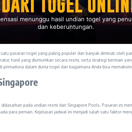
satu pasaran togel yang paling populer dan banyak diminati oleh par
atur, hasil yang diumumkan secara resmi, serta strategi bermain yan
i primadona dalam dunia togel dan bagaimana Anda bisa memaksim
Singapore
idasarkan pada undian resmi dari Singapore Pools. Pasaran ini memil
a para pemain. Kejelasan jadwal ini menjadi salah satu faktor menga