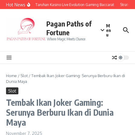
Skip to content
Hot News
Sensasi Taruhan Kasino Live Evolution Gaming Baccarat
Strategi 
Pagan Paths of
M
en
Fortune
u
Where Magic Meets Chance
Home
/
Slot
/
Tembak Ikan Joker Gaming: Serunya Berburu Ikan di
Dunia Maya
Slot
Tembak Ikan Joker Gaming:
Serunya Berburu Ikan di Dunia
Maya
November 7, 2025