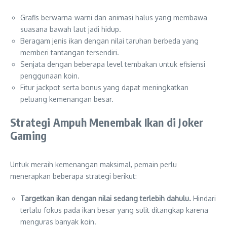
Grafis berwarna-warni dan animasi halus yang membawa
suasana bawah laut jadi hidup.
Beragam jenis ikan dengan nilai taruhan berbeda yang
memberi tantangan tersendiri.
Senjata dengan beberapa level tembakan untuk efisiensi
penggunaan koin.
Fitur jackpot serta bonus yang dapat meningkatkan
peluang kemenangan besar.
Strategi Ampuh Menembak Ikan di Joker
Gaming
Untuk meraih kemenangan maksimal, pemain perlu
menerapkan beberapa strategi berikut:
Targetkan ikan dengan nilai sedang terlebih dahulu.
Hindari
terlalu fokus pada ikan besar yang sulit ditangkap karena
menguras banyak koin.