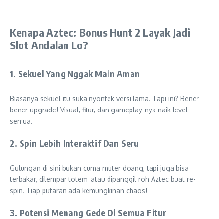
Kenapa Aztec: Bonus Hunt 2 Layak Jadi
Slot Andalan Lo?
1. Sekuel Yang Nggak Main Aman
Biasanya sekuel itu suka nyontek versi lama. Tapi ini? Bener-
bener upgrade! Visual, fitur, dan gameplay-nya naik level
semua.
2. Spin Lebih Interaktif Dan Seru
Gulungan di sini bukan cuma muter doang, tapi juga bisa
terbakar, dilempar totem, atau dipanggil roh Aztec buat re-
spin. Tiap putaran ada kemungkinan chaos!
3. Potensi Menang Gede Di Semua Fitur