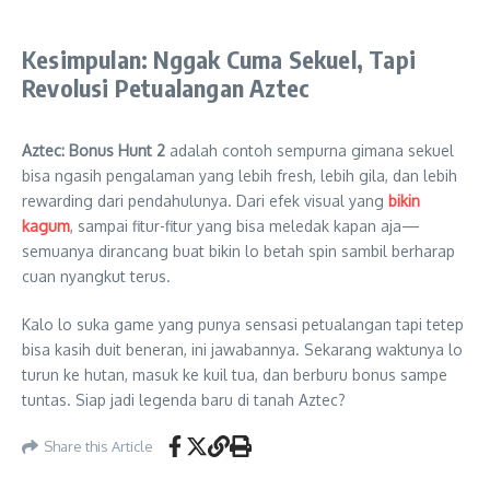
Kesimpulan: Nggak Cuma Sekuel, Tapi
Revolusi Petualangan Aztec
Aztec: Bonus Hunt 2
adalah contoh sempurna gimana sekuel
bisa ngasih pengalaman yang lebih fresh, lebih gila, dan lebih
rewarding dari pendahulunya. Dari efek visual yang
bikin
kagum
, sampai fitur-fitur yang bisa meledak kapan aja—
semuanya dirancang buat bikin lo betah spin sambil berharap
cuan nyangkut terus.
Kalo lo suka game yang punya sensasi petualangan tapi tetep
bisa kasih duit beneran, ini jawabannya. Sekarang waktunya lo
turun ke hutan, masuk ke kuil tua, dan berburu bonus sampe
tuntas. Siap jadi legenda baru di tanah Aztec?
Share this Article