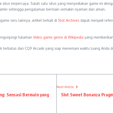
i situs terpercaya. Salah satu situs yang menyediakan game ini den
jamin sehingga pengalaman bermain semakin nyaman dan aman.
me seru lainnya, artikel terkait di
Slot Archives
dapat menjadi refer
mengunjungi halaman
Video game genre di Wikipedia
yang memberikan 
ak terbatas dari CQ9 Arcade yang siap menemani waktu luang Anda d
Next Article
ng: Sensasi Bermain yang
Slot Sweet Bonanza Pragm