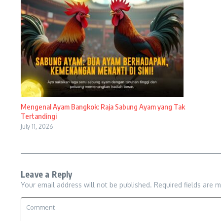
Mengenal Ayam Bangkok: Raja Sabung Ayam yang Tak
Tertandingi
July 11, 2026
Leave a Reply
Your email address will not be published.
Required fields are 