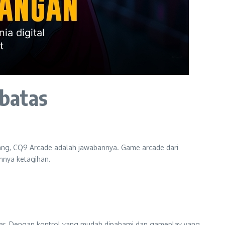
rbatas
ng, CQ9 Arcade adalah jawabannya. Game arcade dari
nnya ketagihan.
gar. Dengan kontrol yang mudah dipahami dan gameplay yang