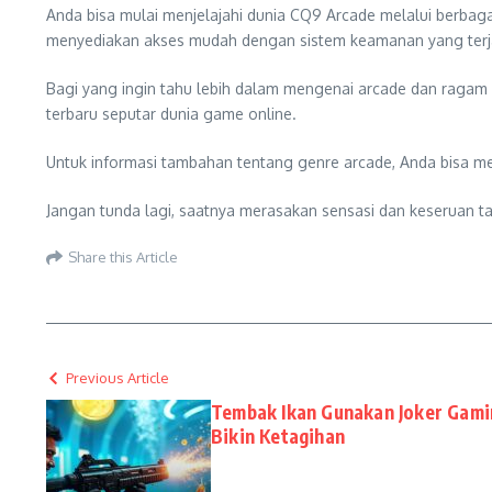
Anda bisa mulai menjelajahi dunia CQ9 Arcade melalui berbaga
menyediakan akses mudah dengan sistem keamanan yang ter
Bagi yang ingin tahu lebih dalam mengenai arcade dan ragam ga
terbaru seputar dunia game online.
Untuk informasi tambahan tentang genre arcade, Anda bisa 
Jangan tunda lagi, saatnya merasakan sensasi dan keseruan t
Share this Article
Previous Article
Tembak Ikan Gunakan Joker Gami
Bikin Ketagihan