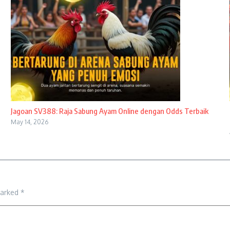
Jagoan SV388: Raja Sabung Ayam Online dengan Odds Terbaik
May 14, 2026
marked
*