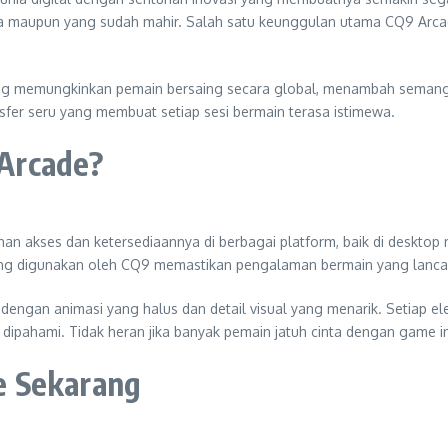
a maupun yang sudah mahir. Salah satu keunggulan utama CQ9 Arcade
 yang memungkinkan pemain bersaing secara global, menambah semang
r seru yang membuat setiap sesi bermain terasa istimewa.
Arcade?
an akses dan ketersediaannya di berbagai platform, baik di deskto
yang digunakan oleh CQ9 memastikan pengalaman bermain yang lanca
dengan animasi yang halus dan detail visual yang menarik. Setiap 
dipahami. Tidak heran jika banyak pemain jatuh cinta dengan game i
e Sekarang