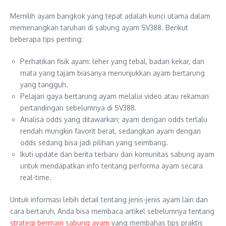
Memilih ayam bangkok yang tepat adalah kunci utama dalam
memenangkan taruhan di sabung ayam SV388. Berikut
beberapa tips penting:
Perhatikan fisik ayam: leher yang tebal, badan kekar, dan
mata yang tajam biasanya menunjukkan ayam bertarung
yang tangguh.
Pelajari gaya bertarung ayam melalui video atau rekaman
pertandingan sebelumnya di SV388.
Analisa odds yang ditawarkan; ayam dengan odds terlalu
rendah mungkin favorit berat, sedangkan ayam dengan
odds sedang bisa jadi pilihan yang seimbang.
Ikuti update dan berita terbaru dari komunitas sabung ayam
untuk mendapatkan info tentang performa ayam secara
real-time.
Untuk informasi lebih detail tentang jenis-jenis ayam lain dan
cara bertaruh, Anda bisa membaca artikel sebelumnya tentang
strategi bermain sabung ayam
yang membahas tips praktis