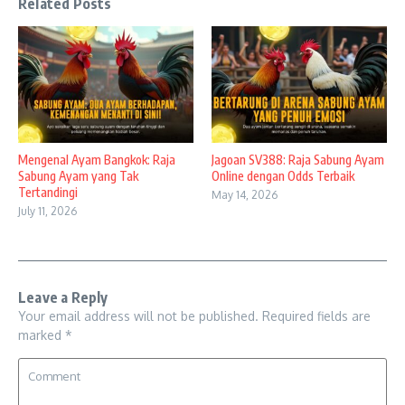
Related Posts
Mengenal Ayam Bangkok: Raja
Jagoan SV388: Raja Sabung Ayam
Sabung Ayam yang Tak
Online dengan Odds Terbaik
Tertandingi
May 14, 2026
July 11, 2026
Leave a Reply
Your email address will not be published.
Required fields are
marked
*