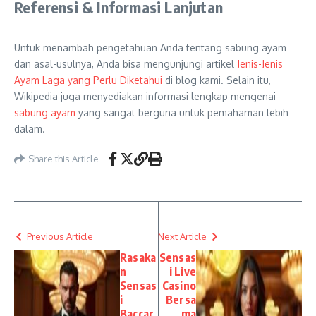
Referensi & Informasi Lanjutan
Untuk menambah pengetahuan Anda tentang sabung ayam
dan asal-usulnya, Anda bisa mengunjungi artikel
Jenis-Jenis
Ayam Laga yang Perlu Diketahui
di blog kami. Selain itu,
Wikipedia juga menyediakan informasi lengkap mengenai
sabung ayam
yang sangat berguna untuk pemahaman lebih
dalam.
Share this Article
Previous Article
Next Article
Rasaka
Sensas
n
i Live
Sensas
Casino
i
Bersa
Baccar
ma