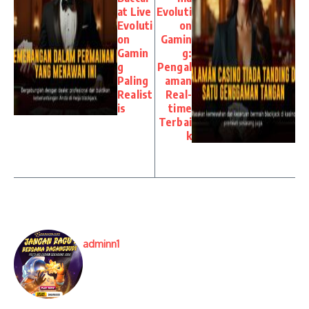
at Live
Evoluti
Evoluti
on
on
Gamin
Gamin
g:
g
Pengal
Paling
aman
Realist
Real-
is
time
Terbai
k
adminn1