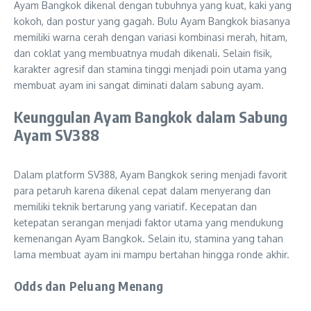
Ayam Bangkok dikenal dengan tubuhnya yang kuat, kaki yang
kokoh, dan postur yang gagah. Bulu Ayam Bangkok biasanya
memiliki warna cerah dengan variasi kombinasi merah, hitam,
dan coklat yang membuatnya mudah dikenali. Selain fisik,
karakter agresif dan stamina tinggi menjadi poin utama yang
membuat ayam ini sangat diminati dalam sabung ayam.
Keunggulan Ayam Bangkok dalam Sabung
Ayam SV388
Dalam platform SV388, Ayam Bangkok sering menjadi favorit
para petaruh karena dikenal cepat dalam menyerang dan
memiliki teknik bertarung yang variatif. Kecepatan dan
ketepatan serangan menjadi faktor utama yang mendukung
kemenangan Ayam Bangkok. Selain itu, stamina yang tahan
lama membuat ayam ini mampu bertahan hingga ronde akhir.
Odds dan Peluang Menang