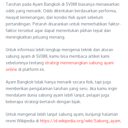
Taruhan pada Ayam Bangkok di SV388 biasanya menawarkan
odds yang menarik. Odds ditentukan berdasarkan performa,
riwayat kemenangan, dan kondisi fisik ayam sebelum
pertandingan. Petaruh disarankan untuk memerhatikan faktor-
faktor tersebut agar dapat menentukan pilihan tepat dan
meningkatkan peluang menang.
Untuk informasi lebih lengkap mengenai teknik dan aturan
sabung ayam di SV388, kamu bisa membaca artikel kami
sebelumnya tentang
strategi memenangkan sabung ayam
online
di platform ini.
Ayam Bangkok tidak hanya menarik secara fisik, tapi juga
memberikan pengalaman taruhan yang seru. Jika kamu ingin
mendalami dunia sabung ayam lebih lanjut, pelajari juga
beberapa strategi bertaruh dengan bijak.
Untuk mengenal lebih lanjut sabung ayam, kunjungi halaman
resmi Wikipedia di
https://id.wikipedia.org/wiki/Sabung_ayam
.