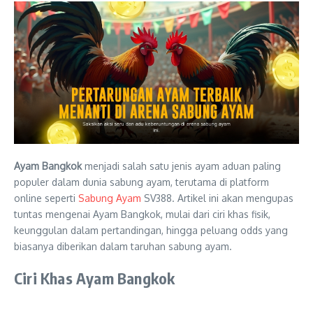
Ayam Bangkok
menjadi salah satu jenis ayam aduan paling
populer dalam dunia sabung ayam, terutama di platform
online seperti
Sabung Ayam
SV388. Artikel ini akan mengupas
tuntas mengenai Ayam Bangkok, mulai dari ciri khas fisik,
keunggulan dalam pertandingan, hingga peluang odds yang
biasanya diberikan dalam taruhan sabung ayam.
Ciri Khas Ayam Bangkok