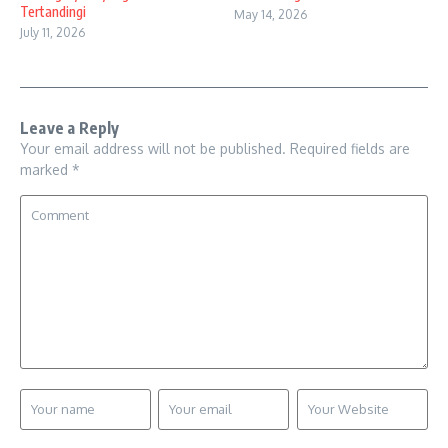
Tertandingi
May 14, 2026
July 11, 2026
Leave a Reply
Your email address will not be published.
Required fields are
marked
*