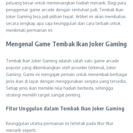
peluang besar untuk memenangkan hadiah menarik. Bagi para
penggemar game arcade dengan sentuhan judi, Tembak Ikan
Joker Gaming bisa jadi pilihan tepat. Artikel ini akan membahas
secara lengkap apa saja keunggulan dan cara terbaik untuk
menikmati permainan ini.
Mengenal Game Tembak Ikan Joker Gaming
Tembak Ikan Joker Gaming adalah salah satu game arcade
populer yang dikembangkan oleh provider terkenal, Joker
Gaming. Game ini mengajak pemain untuk menembak berbagai
jenis ikan di layar dengan menggunakan senjata yang tersedia.
Setiap jenis ikan memiliki nilai hadiah berbeda, sehingga
strategi memilih target sangat penting.
Fitur Unggulan dalam Tembak Ikan Joker Gaming
Keunggulan utama permainan ini terletak pada fitur-fitur
menarik seperti: