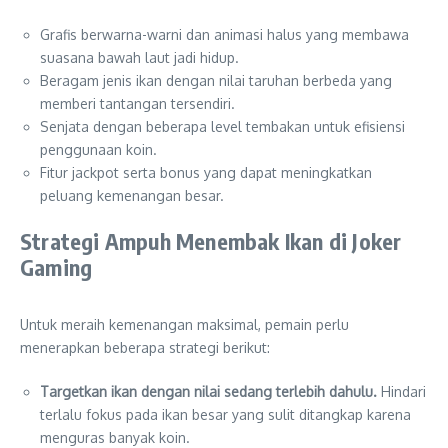
Grafis berwarna-warni dan animasi halus yang membawa
suasana bawah laut jadi hidup.
Beragam jenis ikan dengan nilai taruhan berbeda yang
memberi tantangan tersendiri.
Senjata dengan beberapa level tembakan untuk efisiensi
penggunaan koin.
Fitur jackpot serta bonus yang dapat meningkatkan
peluang kemenangan besar.
Strategi Ampuh Menembak Ikan di Joker
Gaming
Untuk meraih kemenangan maksimal, pemain perlu
menerapkan beberapa strategi berikut:
Targetkan ikan dengan nilai sedang terlebih dahulu.
Hindari
terlalu fokus pada ikan besar yang sulit ditangkap karena
menguras banyak koin.