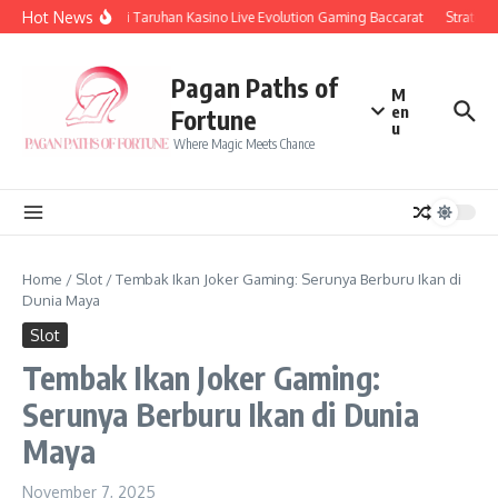
Skip to content
Hot News
Sensasi Taruhan Kasino Live Evolution Gaming Baccarat
Strategi
Pagan Paths of
M
en
Fortune
u
Where Magic Meets Chance
Home
/
Slot
/
Tembak Ikan Joker Gaming: Serunya Berburu Ikan di
Dunia Maya
Slot
Tembak Ikan Joker Gaming:
Serunya Berburu Ikan di Dunia
Maya
November 7, 2025