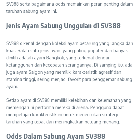
SV388 serta bagaimana odds memainkan peran penting dalam
taruhan sabung ayam ini.
Jenis Ayam Sabung Unggulan di SV388
SV388 dikenal dengan koleksi ayam petarung yang langka dan
kuat. Salah satu jenis ayam yang paling populer dan banyak
dipilih adalah ayam Bangkok, yang terkenal dengan
ketangguhan dan kecepatan serangannya. Di samping itu, ada
juga ayam Saigon yang memiliki karakteristik agresif dan
stamina tinggi, sering menjadi favorit para penggemar sabung
ayam.
Setiap ayam di SV388 memiliki kelebihan dan kelemahan yang
memengaruhi performa mereka di arena. Pengguna dapat
mempelajari karakteristik ini untuk menentukan strategi
taruhan yang tepat dan meningkatkan peluang menang.
Odds Dalam Sabung Ayam SV388