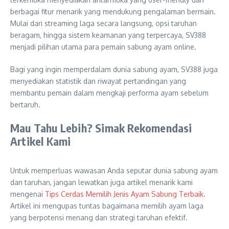
berbagai fitur menarik yang mendukung pengalaman bermain.
Mulai dari streaming laga secara langsung, opsi taruhan
beragam, hingga sistem keamanan yang terpercaya, SV388
menjadi pilihan utama para pemain sabung ayam online.
Bagi yang ingin memperdalam dunia sabung ayam, SV388 juga
menyediakan statistik dan riwayat pertandingan yang
membantu pemain dalam mengkaji performa ayam sebelum
bertaruh.
Mau Tahu Lebih? Simak Rekomendasi
Artikel Kami
Untuk memperluas wawasan Anda seputar dunia sabung ayam
dan taruhan, jangan lewatkan juga artikel menarik kami
mengenai
Tips Cerdas Memilih Jenis Ayam Sabung Terbaik
.
Artikel ini mengupas tuntas bagaimana memilih ayam laga
yang berpotensi menang dan strategi taruhan efektif.