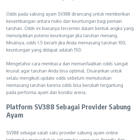
Odds pada sabung ayam SV388 dirancang untuk memberikan
keseimbangan antara risiko dan keuntungan bagi pemain
taruhan. Odds ini biasanya tercermin dalam bentuk angka yang
menunjukkan potensi keuntungan jika taruhan menang.
Misalnya, odds 1.5 berarti jika Anda memasang taruhan 100,
keuntungan yang didapat adalah 150.
Mengetahui cara membaca dan memanfaatkan odds sangat
krusial agar taruhan Anda bisa optimal. Disarankan untuk
selalu mengikuti update odds sebelum memutuskan
memasang taruhan karena odds bisa berubah tergantung
pada performa ayam dan kondisi arena.
Platform SV388 Sebagai Provider Sabung
Ayam
SV388 sebagai salah satu provider sabung ayam online
terkemuka menyediakan antarmuka yang user-friendly dan