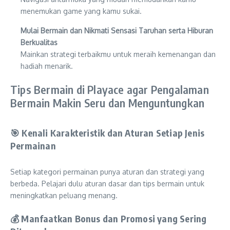
menemukan game yang kamu sukai.
Mulai Bermain dan Nikmati Sensasi Taruhan serta Hiburan
Berkualitas
Mainkan strategi terbaikmu untuk meraih kemenangan dan
hadiah menarik.
Tips Bermain di Playace agar Pengalaman
Bermain Makin Seru dan Menguntungkan
🎯 Kenali Karakteristik dan Aturan Setiap Jenis
Permainan
Setiap kategori permainan punya aturan dan strategi yang
berbeda. Pelajari dulu aturan dasar dan tips bermain untuk
meningkatkan peluang menang.
💰 Manfaatkan Bonus dan Promosi yang Sering