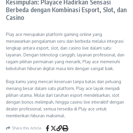
Kesimpulan: Playace Hadirkan Sensasi
Berbeda dengan Kombinasi Esport, Slot, dan
Casino
Play ace merupakan platform gaming online yang
menawarkan pengalaman seru dan berbeda melalui integrasi
lengkap antara esport, slot, dan casino live dalam satu
layanan. Dengan teknologi canggih, layanan profesional, dan
ragam pilihan permainan yang menarik, Play ace memenuhi
kebutuhan hiburan digital masa kini dengan sangat baik.
Bagi kamu yang mencari keseruan tanpa batas dan peluang
menang besar dalam satu platform, Play ace layak menjadi
pilihan utama. Mulai dari taruhan esport mendebarkan, slot
dengan bonus melimpah, hingga casino live interaktif dengan
dealer profesional, semua tersedia di Play ace untuk
memberikan hiburan maksimal.
Share this Article