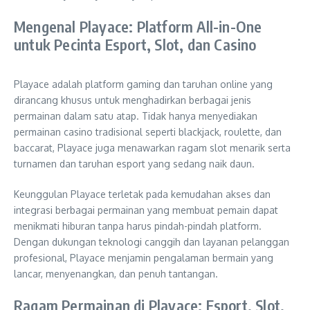
Mengenal Playace: Platform All-in-One
untuk Pecinta Esport, Slot, dan Casino
Playace adalah platform gaming dan taruhan online yang
dirancang khusus untuk menghadirkan berbagai jenis
permainan dalam satu atap. Tidak hanya menyediakan
permainan casino tradisional seperti blackjack, roulette, dan
baccarat, Playace juga menawarkan ragam slot menarik serta
turnamen dan taruhan esport yang sedang naik daun.
Keunggulan Playace terletak pada kemudahan akses dan
integrasi berbagai permainan yang membuat pemain dapat
menikmati hiburan tanpa harus pindah-pindah platform.
Dengan dukungan teknologi canggih dan layanan pelanggan
profesional, Playace menjamin pengalaman bermain yang
lancar, menyenangkan, dan penuh tantangan.
Ragam Permainan di Playace: Esport, Slot,