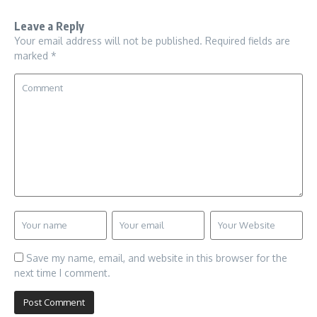
Leave a Reply
Your email address will not be published.
Required fields are
marked
*
Save my name, email, and website in this browser for the
next time I comment.