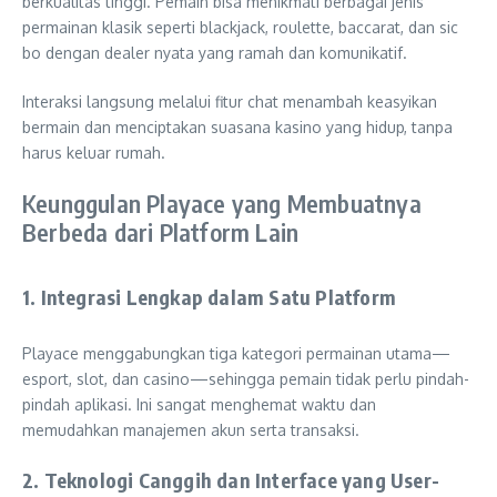
berkualitas tinggi. Pemain bisa menikmati berbagai jenis
permainan klasik seperti blackjack, roulette, baccarat, dan sic
bo dengan dealer nyata yang ramah dan komunikatif.
Interaksi langsung melalui fitur chat menambah keasyikan
bermain dan menciptakan suasana kasino yang hidup, tanpa
harus keluar rumah.
Keunggulan Playace yang Membuatnya
Berbeda dari Platform Lain
1. Integrasi Lengkap dalam Satu Platform
Playace menggabungkan tiga kategori permainan utama—
esport, slot, dan casino—sehingga pemain tidak perlu pindah-
pindah aplikasi. Ini sangat menghemat waktu dan
memudahkan manajemen akun serta transaksi.
2. Teknologi Canggih dan Interface yang User-