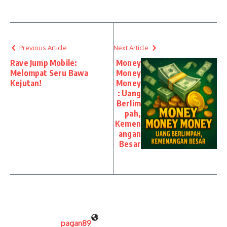
Previous Article
Next Article
Rave Jump Mobile:
Money
Melompat Seru Bawa
Money
Kejutan!
Money
: Uang
Berlim
pah,
Kemen
angan
Besar
pagan89