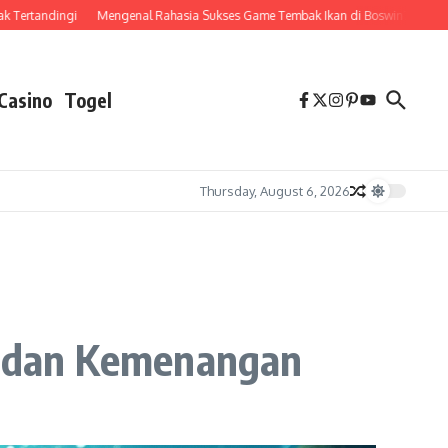
andingi
Mengenal Rahasia Sukses Game Tembak Ikan di Boswin77
Jagoan S
 Casino
Togel
Thursday, August 6, 2026
n dan Kemenangan