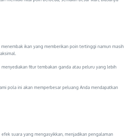
h menembak ikan yang memberikan poin tertinggi namun masih
aksimal.
enyediakan fitur tembakan ganda atau peluru yang lebih
mahami pola ini akan memperbesar peluang Anda mendapatkan
n efek suara yang mengasyikkan, menjadikan pengalaman