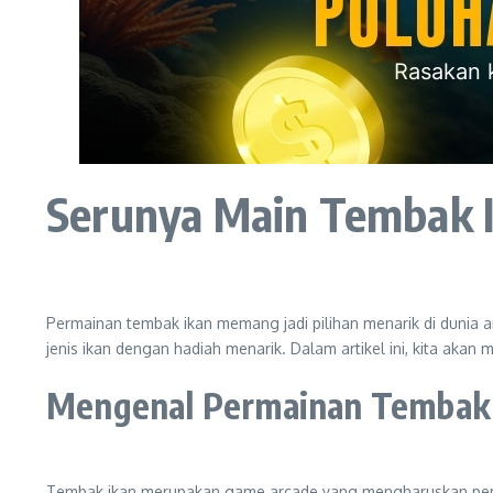
Serunya Main Tembak 
Permainan tembak ikan memang jadi pilihan menarik di dunia
jenis ikan dengan hadiah menarik. Dalam artikel ini, kita 
Mengenal Permainan Tembak
Tembak ikan merupakan game arcade yang mengharuskan pemainn