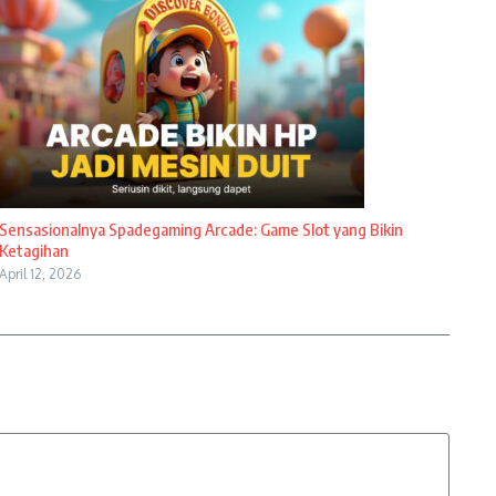
Sensasionalnya Spadegaming Arcade: Game Slot yang Bikin
Ketagihan
April 12, 2026