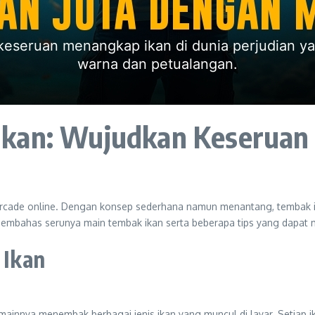
Ikan: Wujudkan Keserua
 arcade online. Dengan konsep sederhana namun menantang, tembak 
akan membahas serunya main tembak ikan serta beberapa tips yang da
 Ikan
ya menembak berbagai jenis ikan yang muncul di layar. Setiap ikan 