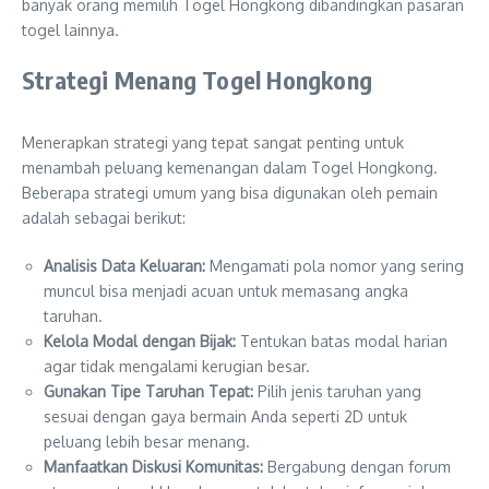
banyak orang memilih Togel Hongkong dibandingkan pasaran
togel lainnya.
Strategi Menang Togel Hongkong
Menerapkan strategi yang tepat sangat penting untuk
menambah peluang kemenangan dalam Togel Hongkong.
Beberapa strategi umum yang bisa digunakan oleh pemain
adalah sebagai berikut:
Analisis Data Keluaran:
Mengamati pola nomor yang sering
muncul bisa menjadi acuan untuk memasang angka
taruhan.
Kelola Modal dengan Bijak:
Tentukan batas modal harian
agar tidak mengalami kerugian besar.
Gunakan Tipe Taruhan Tepat:
Pilih jenis taruhan yang
sesuai dengan gaya bermain Anda seperti 2D untuk
peluang lebih besar menang.
Manfaatkan Diskusi Komunitas:
Bergabung dengan forum