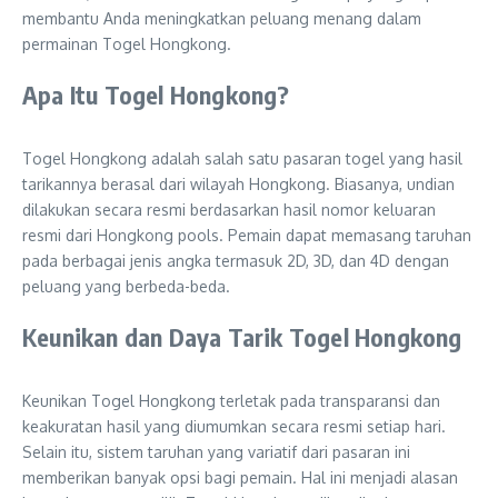
membantu Anda meningkatkan peluang menang dalam
permainan Togel Hongkong.
Apa Itu Togel Hongkong?
Togel Hongkong adalah salah satu pasaran togel yang hasil
tarikannya berasal dari wilayah Hongkong. Biasanya, undian
dilakukan secara resmi berdasarkan hasil nomor keluaran
resmi dari Hongkong pools. Pemain dapat memasang taruhan
pada berbagai jenis angka termasuk 2D, 3D, dan 4D dengan
peluang yang berbeda-beda.
Keunikan dan Daya Tarik Togel Hongkong
Keunikan Togel Hongkong terletak pada transparansi dan
keakuratan hasil yang diumumkan secara resmi setiap hari.
Selain itu, sistem taruhan yang variatif dari pasaran ini
memberikan banyak opsi bagi pemain. Hal ini menjadi alasan