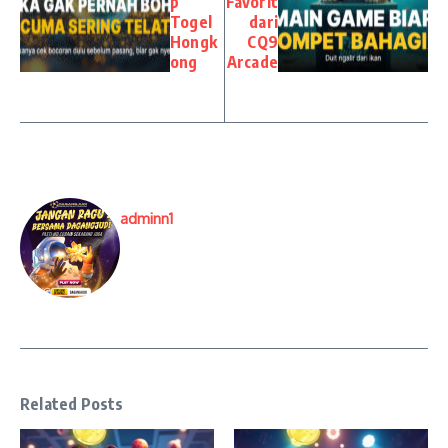
p
Favorit
Togel
dari
Hongk
CQ9
ong
Arcade
adminn1
Related Posts