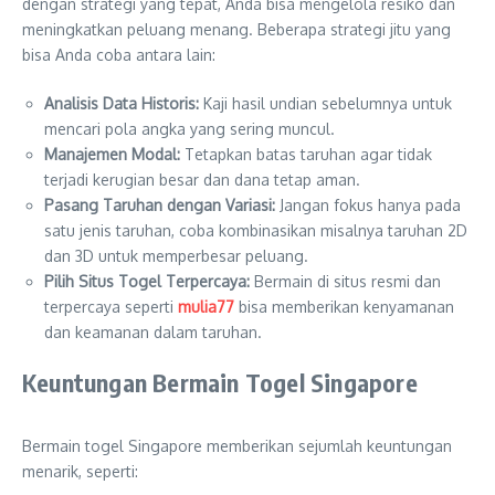
dengan strategi yang tepat, Anda bisa mengelola resiko dan
meningkatkan peluang menang. Beberapa strategi jitu yang
bisa Anda coba antara lain:
Analisis Data Historis:
Kaji hasil undian sebelumnya untuk
mencari pola angka yang sering muncul.
Manajemen Modal:
Tetapkan batas taruhan agar tidak
terjadi kerugian besar dan dana tetap aman.
Pasang Taruhan dengan Variasi:
Jangan fokus hanya pada
satu jenis taruhan, coba kombinasikan misalnya taruhan 2D
dan 3D untuk memperbesar peluang.
Pilih Situs Togel Terpercaya:
Bermain di situs resmi dan
terpercaya seperti
mulia77
bisa memberikan kenyamanan
dan keamanan dalam taruhan.
Keuntungan Bermain Togel Singapore
Bermain togel Singapore memberikan sejumlah keuntungan
menarik, seperti: