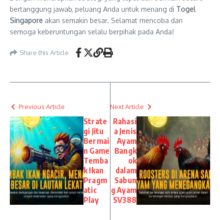
bertanggung jawab, peluang Anda untuk menang di
Togel
Singapore
akan semakin besar. Selamat mencoba dan
semoga keberuntungan selalu berpihak pada Anda!
Share this Article
Previous Article
Next Article
Strate
Rahasi
gi Jitu
a Jenis
Bermai
Ayam
n Game
Bangk
Temba
ok
k Ikan
dalam
Pragm
Sabun
atic
g Ayam
Play
SV388