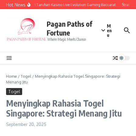
Skip to content
Hot News
Sensasi Taruhan Kasino Live Evolution Gaming Baccarat
Strategi
Pagan Paths of
M
en
Fortune
u
Where Magic Meets Chance
Home
/
Togel
/
Menyingkap Rahasia Togel Singapore: Strategi
Menang Jitu
Togel
Menyingkap Rahasia Togel
Singapore: Strategi Menang Jitu
September 20, 2025