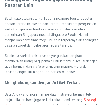
Pasaran Lain
Salah satu alasan utama Togel Singapore begitu populer
adalah karena kejelasan dan keteraturan sistem pengundian
serta transparansi hasil keluaran yang diberikan oleh
pemerintah Singapura melalui Singapore Pools. Hal ini
menjadikan permainan togel ini lebih terpercaya dibandingkan
pasaran togel dari beberapa negara lainnya.
Selain itu, variasi jenis taruhan yang cukup lengkap
memberikan ruang bagi pemain untuk memilih sesuai dengan
gaya bermain dan preferensi masing-masing, mulai dari
taruhan angka jitu hingga taruhan colok bebas.
Menghubungkan dengan Artikel Terkait
Bagi Anda yang ingin memperdalam strategi bermain lebih
lanjut, silakan baca juga artikel terkait kami tentang
Strategi