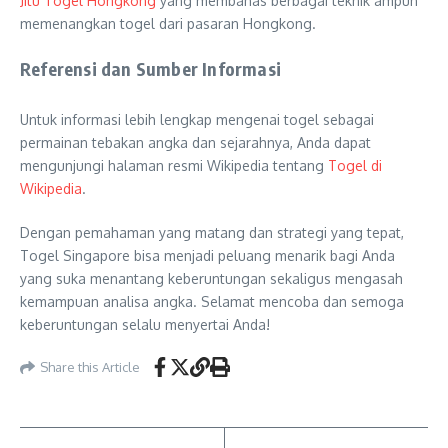
Jitu Togel Hongkong
yang membahas berbagai teknik ampuh
memenangkan togel dari pasaran Hongkong.
Referensi dan Sumber Informasi
Untuk informasi lebih lengkap mengenai togel sebagai
permainan tebakan angka dan sejarahnya, Anda dapat
mengunjungi halaman resmi Wikipedia tentang
Togel di
Wikipedia
.
Dengan pemahaman yang matang dan strategi yang tepat,
Togel Singapore bisa menjadi peluang menarik bagi Anda
yang suka menantang keberuntungan sekaligus mengasah
kemampuan analisa angka. Selamat mencoba dan semoga
keberuntungan selalu menyertai Anda!
Share this Article