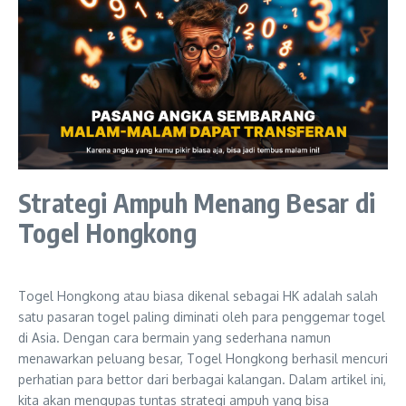
Strategi Ampuh Menang Besar di
Togel Hongkong
Togel Hongkong atau biasa dikenal sebagai HK adalah salah
satu pasaran togel paling diminati oleh para penggemar togel
di Asia. Dengan cara bermain yang sederhana namun
menawarkan peluang besar, Togel Hongkong berhasil mencuri
perhatian para bettor dari berbagai kalangan. Dalam artikel ini,
kita akan mengupas tuntas strategi ampuh yang bisa