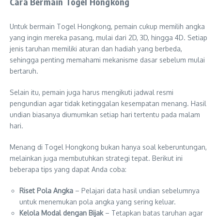
Cara Bermain Togel Hongkong
Untuk bermain Togel Hongkong, pemain cukup memilih angka
yang ingin mereka pasang, mulai dari 2D, 3D, hingga 4D. Setiap
jenis taruhan memiliki aturan dan hadiah yang berbeda,
sehingga penting memahami mekanisme dasar sebelum mulai
bertaruh.
Selain itu, pemain juga harus mengikuti jadwal resmi
pengundian agar tidak ketinggalan kesempatan menang. Hasil
undian biasanya diumumkan setiap hari tertentu pada malam
hari.
Menang di Togel Hongkong bukan hanya soal keberuntungan,
melainkan juga membutuhkan strategi tepat. Berikut ini
beberapa tips yang dapat Anda coba:
Riset Pola Angka
– Pelajari data hasil undian sebelumnya
untuk menemukan pola angka yang sering keluar.
Kelola Modal dengan Bijak
– Tetapkan batas taruhan agar