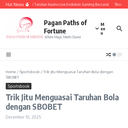
Skip to content
Hot News
Sensasi Taruhan Kasino Live Evolution Gaming Baccarat
Strategi
Pagan Paths of
M
en
Fortune
u
Where Magic Meets Chance
Home
/
Sportsbook
/
Trik Jitu Menguasai Taruhan Bola dengan
SBOBET
Sportsbook
Trik Jitu Menguasai Taruhan Bola
dengan SBOBET
December 10, 2025