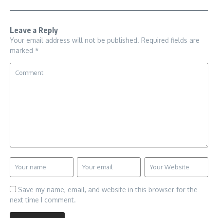
Leave a Reply
Your email address will not be published.
Required fields are
marked
*
Save my name, email, and website in this browser for the
next time I comment.