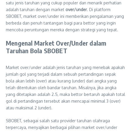
satu jenis taruhan yang cukup populer dan menarik perhatian
adalah taruhan dengan market
over/under
. Di platform
SBOBET, market over/under ini memberikan pengalaman yang
berbeda dan penuh tantangan bagi para bettor yang ingin
mencoba peruntungan mereka dengan strategi yang tepat.
Mengenal Market Over/Under dalam
Taruhan Bola SBOBET
Market over/under adalah jenis taruhan yang menebak apakah
jumlah gol yang terjadi dalam sebuah pertandingan sepak
bola akan lebih (over) atau kurang (under) dari angka yang
telah ditentukan oleh bandar taruhan. Misalnya, jika angka
yang ditetapkan adalah 2.5, maka bettor bertaruh apakah total
gol di pertandingan tersebut akan mencapai minimal 3 (over)
atau maksimal 2 (under).
SBOBET, sebagai salah satu provider taruhan olahraga
terpercaya, menyajikan berbagai pilihan market over/under