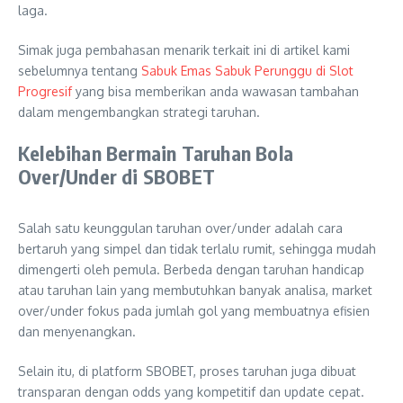
laga.
Simak juga pembahasan menarik terkait ini di artikel kami
sebelumnya tentang
Sabuk Emas Sabuk Perunggu di Slot
Progresif
yang bisa memberikan anda wawasan tambahan
dalam mengembangkan strategi taruhan.
Kelebihan Bermain Taruhan Bola
Over/Under di SBOBET
Salah satu keunggulan taruhan over/under adalah cara
bertaruh yang simpel dan tidak terlalu rumit, sehingga mudah
dimengerti oleh pemula. Berbeda dengan taruhan handicap
atau taruhan lain yang membutuhkan banyak analisa, market
over/under fokus pada jumlah gol yang membuatnya efisien
dan menyenangkan.
Selain itu, di platform SBOBET, proses taruhan juga dibuat
transparan dengan odds yang kompetitif dan update cepat.