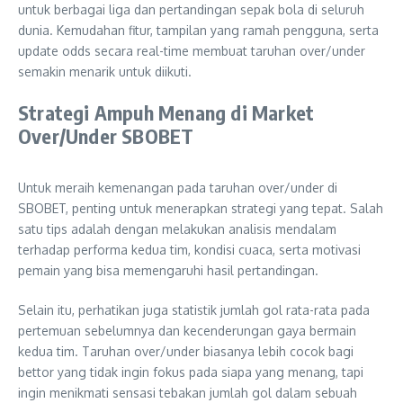
untuk berbagai liga dan pertandingan sepak bola di seluruh
dunia. Kemudahan fitur, tampilan yang ramah pengguna, serta
update odds secara real-time membuat taruhan over/under
semakin menarik untuk diikuti.
Strategi Ampuh Menang di Market
Over/Under SBOBET
Untuk meraih kemenangan pada taruhan over/under di
SBOBET, penting untuk menerapkan strategi yang tepat. Salah
satu tips adalah dengan melakukan analisis mendalam
terhadap performa kedua tim, kondisi cuaca, serta motivasi
pemain yang bisa memengaruhi hasil pertandingan.
Selain itu, perhatikan juga statistik jumlah gol rata-rata pada
pertemuan sebelumnya dan kecenderungan gaya bermain
kedua tim. Taruhan over/under biasanya lebih cocok bagi
bettor yang tidak ingin fokus pada siapa yang menang, tapi
ingin menikmati sensasi tebakan jumlah gol dalam sebuah