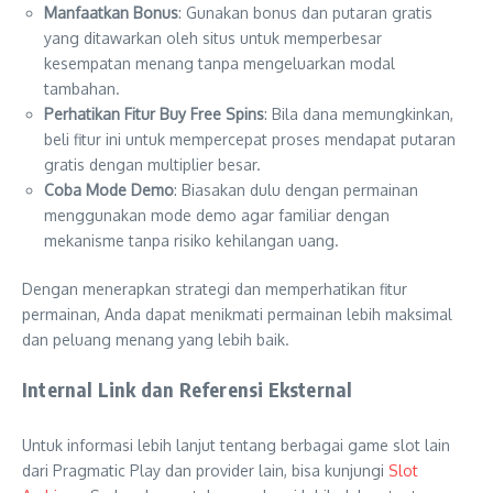
Manfaatkan Bonus
: Gunakan bonus dan putaran gratis
yang ditawarkan oleh situs untuk memperbesar
kesempatan menang tanpa mengeluarkan modal
tambahan.
Perhatikan Fitur Buy Free Spins
: Bila dana memungkinkan,
beli fitur ini untuk mempercepat proses mendapat putaran
gratis dengan multiplier besar.
Coba Mode Demo
: Biasakan dulu dengan permainan
menggunakan mode demo agar familiar dengan
mekanisme tanpa risiko kehilangan uang.
Dengan menerapkan strategi dan memperhatikan fitur
permainan, Anda dapat menikmati permainan lebih maksimal
dan peluang menang yang lebih baik.
Internal Link dan Referensi Eksternal
Untuk informasi lebih lanjut tentang berbagai game slot lain
dari Pragmatic Play dan provider lain, bisa kunjungi
Slot