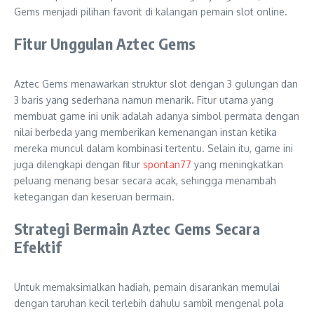
Gems menjadi pilihan favorit di kalangan pemain slot online.
Fitur Unggulan Aztec Gems
Aztec Gems menawarkan struktur slot dengan 3 gulungan dan
3 baris yang sederhana namun menarik. Fitur utama yang
membuat game ini unik adalah adanya simbol permata dengan
nilai berbeda yang memberikan kemenangan instan ketika
mereka muncul dalam kombinasi tertentu. Selain itu, game ini
juga dilengkapi dengan fitur
spontan77
yang meningkatkan
peluang menang besar secara acak, sehingga menambah
ketegangan dan keseruan bermain.
Strategi Bermain Aztec Gems Secara
Efektif
Untuk memaksimalkan hadiah, pemain disarankan memulai
dengan taruhan kecil terlebih dahulu sambil mengenal pola