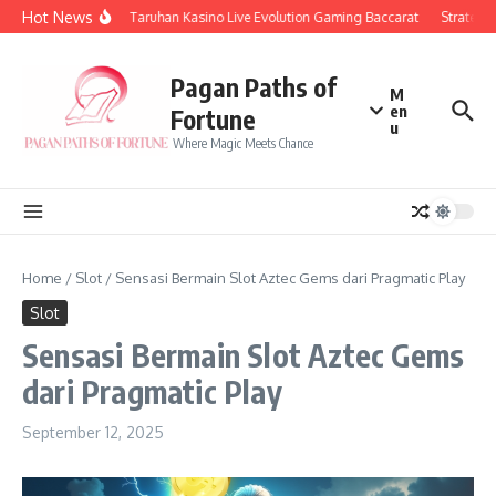
Skip to content
Hot News
Sensasi Taruhan Kasino Live Evolution Gaming Baccarat
Strategi
Pagan Paths of
M
en
Fortune
u
Where Magic Meets Chance
Home
/
Slot
/
Sensasi Bermain Slot Aztec Gems dari Pragmatic Play
Slot
Sensasi Bermain Slot Aztec Gems
dari Pragmatic Play
September 12, 2025