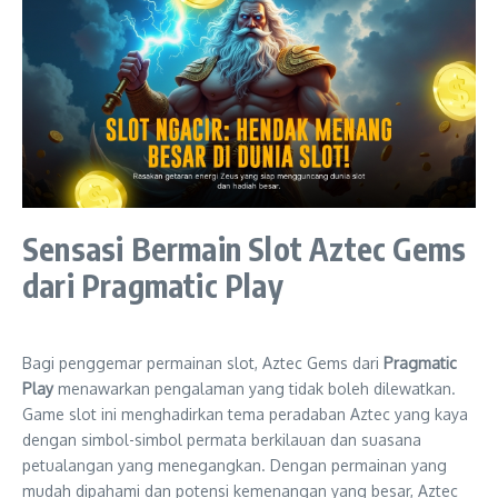
Sensasi Bermain Slot Aztec Gems
dari Pragmatic Play
Bagi penggemar permainan slot, Aztec Gems dari
Pragmatic
Play
menawarkan pengalaman yang tidak boleh dilewatkan.
Game slot ini menghadirkan tema peradaban Aztec yang kaya
dengan simbol-simbol permata berkilauan dan suasana
petualangan yang menegangkan. Dengan permainan yang
mudah dipahami dan potensi kemenangan yang besar, Aztec