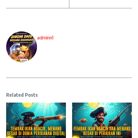
adminn1
Related Posts