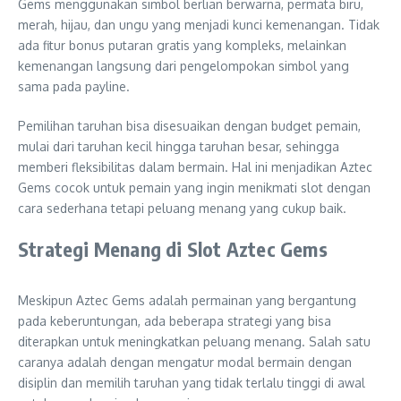
Gems menggunakan simbol berlian berwarna, permata biru,
merah, hijau, dan ungu yang menjadi kunci kemenangan. Tidak
ada fitur bonus putaran gratis yang kompleks, melainkan
kemenangan langsung dari pengelompokan simbol yang
sama pada payline.
Pemilihan taruhan bisa disesuaikan dengan budget pemain,
mulai dari taruhan kecil hingga taruhan besar, sehingga
memberi fleksibilitas dalam bermain. Hal ini menjadikan Aztec
Gems cocok untuk pemain yang ingin menikmati slot dengan
cara sederhana tetapi peluang menang yang cukup baik.
Strategi Menang di Slot Aztec Gems
Meskipun Aztec Gems adalah permainan yang bergantung
pada keberuntungan, ada beberapa strategi yang bisa
diterapkan untuk meningkatkan peluang menang. Salah satu
caranya adalah dengan mengatur modal bermain dengan
disiplin dan memilih taruhan yang tidak terlalu tinggi di awal