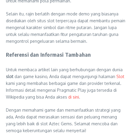
untuk memahami pola permainan.
Selain itu, rajin berlatih dengan mode demo yang biasanya
disediakan oleh situs slot terpercaya dapat membantu pemain
mengenal karakter simbol dan ritme putaran. Jangan lupa
untuk selalu memanfaatkan fitur pengaturan taruhan guna
mengontrol pengeluaran selama bermain.
Referensi dan Informasi Tambahan
Untuk membaca artikel lain yang berhubungan dengan dunia
slot
dan game kasino, Anda dapat mengunjungi halaman
Slot
kami yang membahas berbagai game dan provider terkenal.
Informasi detail mengenai Pragmatic Play juga tersedia di
Wikipedia yang bisa Anda akses
di sini
.
Dengan memahami game dan memanfaatkan strategi yang
ada, Anda dapat merasakan sensasi dan peluang menang
yang lebih baik di slot Aztec Gems. Selamat mencoba dan
semoga keberuntungan selalu menyertai!