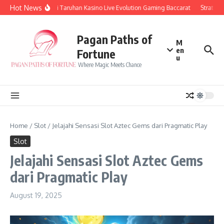
Skip to content
Hot News
Sensasi Taruhan Kasino Live Evolution Gaming Baccarat
Strategi
Pagan Paths of
M
en
Fortune
u
Where Magic Meets Chance
Home
/
Slot
/
Jelajahi Sensasi Slot Aztec Gems dari Pragmatic Play
Slot
Jelajahi Sensasi Slot Aztec Gems
dari Pragmatic Play
August 19, 2025