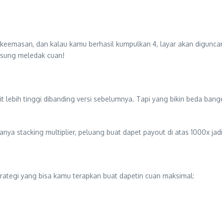
keemasan, dan kalau kamu berhasil kumpulkan 4, layar akan diguncang
ngsung meledak cuan!
kit lebih tinggi dibanding versi sebelumnya. Tapi yang bikin beda ban
danya stacking multiplier, peluang buat dapet payout di atas 1000x jadi
trategi yang bisa kamu terapkan buat dapetin cuan maksimal: