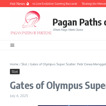
Skip to content
Hot News
si Taruhan Kasino Live Evolution Gaming Baccarat
Strategi Jitu Menang Dala
Pagan Paths 
Where Magic Meets Chance
Home
/
Slot
/
Gates of Olympus Super Scatter: Petir Dewa Menggel
Slot
Gates of Olympus Supe
July 6, 2025