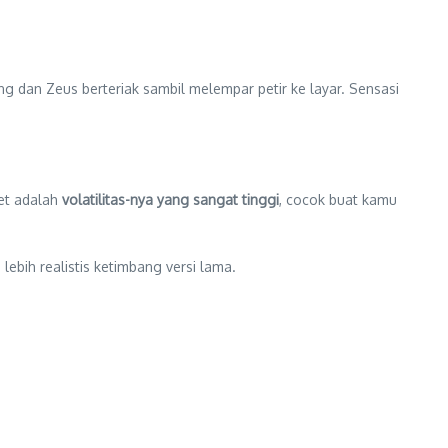
 dan Zeus berteriak sambil melempar petir ke layar. Sensasi
get adalah
volatilitas-nya yang sangat tinggi
, cocok buat kamu
 lebih realistis ketimbang versi lama.