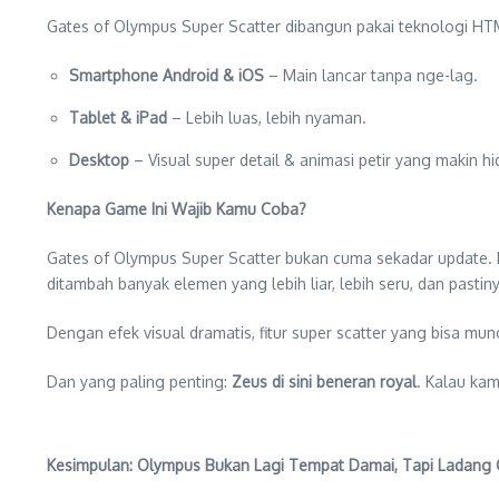
Gates of Olympus Super Scatter dibangun pakai teknologi HTML
Smartphone Android & iOS
– Main lancar tanpa nge-lag.
Tablet & iPad
– Lebih luas, lebih nyaman.
Desktop
– Visual super detail & animasi petir yang makin hi
Kenapa Game Ini Wajib Kamu Coba?
Gates of Olympus Super Scatter bukan cuma sekadar update. I
ditambah banyak elemen yang lebih liar, lebih seru, dan pastiny
Dengan efek visual dramatis, fitur super scatter yang bisa munc
Dan yang paling penting:
Zeus di sini beneran royal
. Kalau ka
Kesimpulan: Olympus Bukan Lagi Tempat Damai, Tapi Ladang 