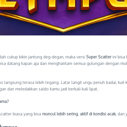
ah cukup bikin jantung deg-degan, maka versi
Super Scatter
ini bisa
isa datang kapan aja dan menghantam semua gulungan dengan multip
angsung terasa lebih tegang. Latar langit ungu penuh badai, kuil-kui
an dan meledakkan saldo kamu jadi berkali-kali lipat.
Lama?
scatter biasa yang bisa
muncul lebih sering
,
aktif di kondisi acak
, dan 
Olympus