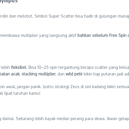
erdiri dan melotot. Simbol Super Scatter bisa hadir di gulungan man
sa membawa multiplier yang langsung aktif
bahkan sebelum Free Spin d
 lebih
fleksibel
. Bisa 10–25 spin tergantung berapa scatter yang keluar
ipatan acak
,
stacking multiplier
, dan
wild petir
bikin tiap putaran jadi ad
awal, jangan panik. Justru strategi Zeus di sini kadang bikin semua 
li lipat taruhan kamu!
yang damai. Sekarang lebih kayak medan perang para dewa. Awan gelap