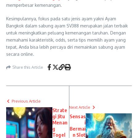
memperbesar kemenangan.
Kesimpulannya, fokus pada satu jenis ayam yakni Ayam
Bangkok dalam sabung ayam SV388 merupakan jalan terbaik
untuk meningkatkan peluang kemenangan taruhan. Dengan
memahami karakteristik, odds, serta tips memilih ayam yang
tepat, Anda bisa lebih percaya diri memainkan sabung ayam
secara online.
Share this Article
Previous Article
Next Article
Strate
gi Jitu
Sensas
Menan
i
g
Bermai
Togel
n Slot