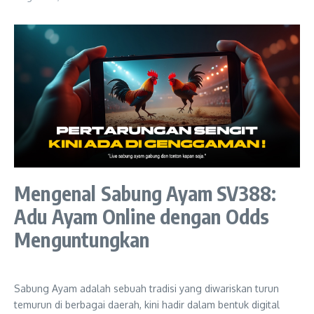
Mengenal Sabung Ayam SV388:
Adu Ayam Online dengan Odds
Menguntungkan
Sabung Ayam adalah sebuah tradisi yang diwariskan turun
temurun di berbagai daerah, kini hadir dalam bentuk digital