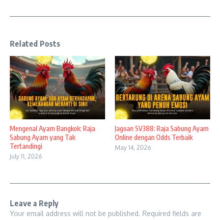
Related Posts
Mengenal Ayam Bangkok: Raja
Jagoan SV388: Raja Sabung Ayam
Sabung Ayam yang Tak
Online dengan Odds Terbaik
Tertandingi
May 14, 2026
July 11, 2026
Leave a Reply
Your email address will not be published.
Required fields are