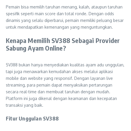
Pemain bisa memilih taruhan menang, kalah, ataupun taruhan
spesifik seperti main score dan total ronde. Dengan odds
dinamis yang selalu diperbarui, pemain memiliki peluang besar
untuk mendapatkan kemenangan yang menguntungkan.
Kenapa Memilih SV388 Sebagai Provider
Sabung Ayam Online?
SV388 bukan hanya menyediakan kualitas ayam adu unggulan,
tapi juga menawarkan kemudahan akses melalui aplikasi
mobile dan website yang responsif. Dengan layanan live
streaming, para pemain dapat menyaksikan pertarungan
secara real-time dan membuat taruhan dengan mudah.
Platform ini juga dikenal dengan keamanan dan kecepatan
transaksi yang baik.
Fitur Unggulan SV388