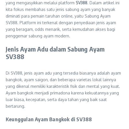
yang mengasyikkan melalui platform
SV388
. Dalam artikel ini
kita fokus membahas satu jenis sabung ayam yang banyak
diminati para pemain taruhan online, yaitu Sabung Ayam
SV388. Platform ini terkenal dengan penyediaan jenis ayam
yang beragam, odds menarik, serta kemudahan akses bagi
penggemar sabung ayam modern.
Jenis Ayam Adu dalam Sabung Ayam
SV388
Di SV388, jenis ayam adu yang tersedia biasanya adalah ayam
bangkok, ayam saigon, dan beberapa varietas lokal lainnya
yang dikenal memiliki karakteristik fisik dan mental yang kuat.
Ayam bangkok menjadi primadona karena kekuatannya yang
luar biasa, kecepatan, serta daya tahan yang baik saat
bertarung.
Keunggulan Ayam Bangkok di SV388