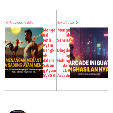
Previous Article
Next Article
Menge
Mengu
nal
ak
Jenis
Sensas
Ayam
i
Bangk
Dingdo
ok
ng
dalam
Fishing
Sabun
dari
g Ayam
CQ9
SV388
Arcade