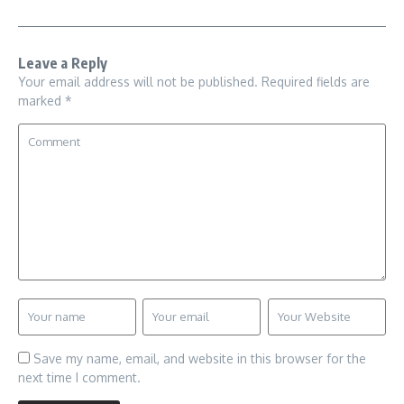
Leave a Reply
Your email address will not be published.
Required fields are
marked
*
Save my name, email, and website in this browser for the
next time I comment.