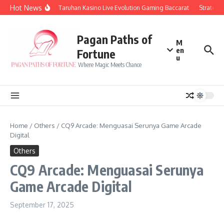
Skip to content
Hot News
Sensasi Taruhan Kasino Live Evolution Gaming Baccarat
Strategi 
Pagan Paths of
M
en
Fortune
u
Where Magic Meets Chance
Home
/
Others
/
CQ9 Arcade: Menguasai Serunya Game Arcade
Digital
Others
CQ9 Arcade: Menguasai Serunya
Game Arcade Digital
September 17, 2025