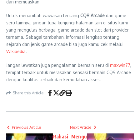
dan memuaskan.
Untuk menambah wawasan tentang
CQ9 Arcade
dan game
seru lainnya, jangan lupa kunjungi halaman lain di situs kami
yang mengulas berbagai game arcade dan slot dari provider
ternama. Sebagai tambahan, informasi lengkap tentang
sejarah dan jenis game arcade bisa juga kamu cek melalui
Wikipedia
.
Jangan lewatkan juga pengalaman bermain seru di
maxwin77
,
tempat terbaik untuk merasakan sensasi bermain CQ9 Arcade
dengan kualitas terbaik dan kemudahan akses.
Share this Article
Previous Article
Next Article
Rahasi
Mengu