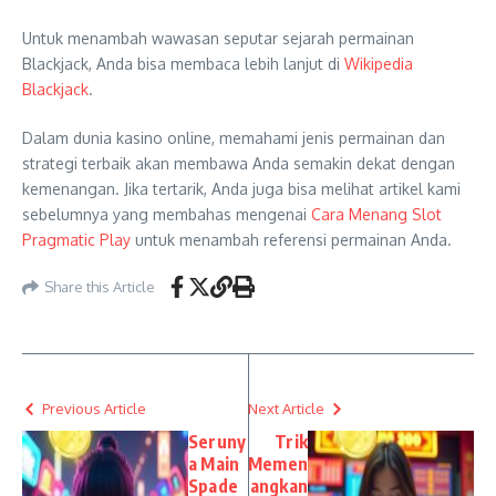
Untuk menambah wawasan seputar sejarah permainan
Blackjack, Anda bisa membaca lebih lanjut di
Wikipedia
Blackjack
.
Dalam dunia kasino online, memahami jenis permainan dan
strategi terbaik akan membawa Anda semakin dekat dengan
kemenangan. Jika tertarik, Anda juga bisa melihat artikel kami
sebelumnya yang membahas mengenai
Cara Menang Slot
Pragmatic Play
untuk menambah referensi permainan Anda.
Share this Article
Previous Article
Next Article
Seruny
Trik
a Main
Memen
Spade
angkan