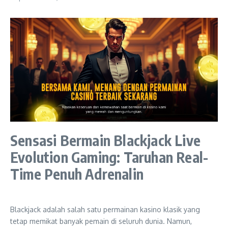
Sensasi Bermain Blackjack Live
Evolution Gaming: Taruhan Real-
Time Penuh Adrenalin
Blackjack adalah salah satu permainan kasino klasik yang
tetap memikat banyak pemain di seluruh dunia. Namun,