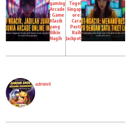
gaming
Togel
Arcade
Singap
: Game
ore:
Klasik
Cara
yang
Pasti
Bikin
Raih
Nagih
Jackpot
adminn1