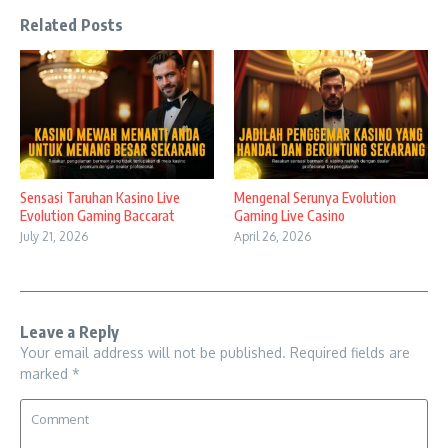
Related Posts
Sensasi Taruhan Kasino Live
Mengenal Serunya Evolution
Evolution Gaming Baccarat
Gaming Live Casino
July 21, 2026
April 26, 2026
Leave a Reply
Your email address will not be published.
Required fields are
marked
*