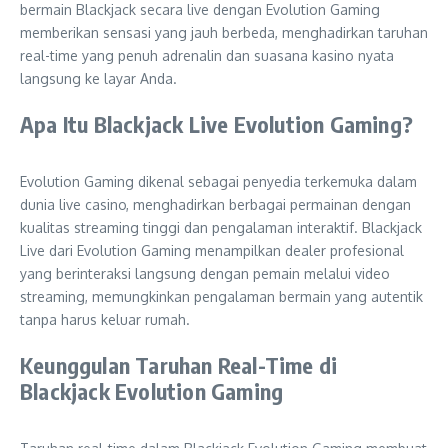
bermain Blackjack secara live dengan Evolution Gaming
memberikan sensasi yang jauh berbeda, menghadirkan taruhan
real-time yang penuh adrenalin dan suasana kasino nyata
langsung ke layar Anda.
Apa Itu Blackjack Live Evolution Gaming?
Evolution Gaming dikenal sebagai penyedia terkemuka dalam
dunia live casino, menghadirkan berbagai permainan dengan
kualitas streaming tinggi dan pengalaman interaktif. Blackjack
Live dari Evolution Gaming menampilkan dealer profesional
yang berinteraksi langsung dengan pemain melalui video
streaming, memungkinkan pengalaman bermain yang autentik
tanpa harus keluar rumah.
Keunggulan Taruhan Real-Time di
Blackjack Evolution Gaming