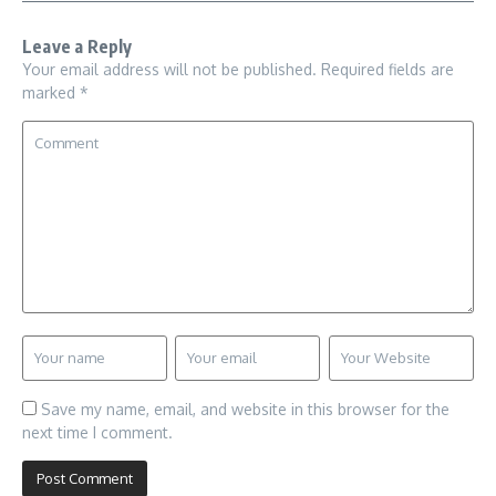
Leave a Reply
Your email address will not be published.
Required fields are
marked
*
Save my name, email, and website in this browser for the
next time I comment.