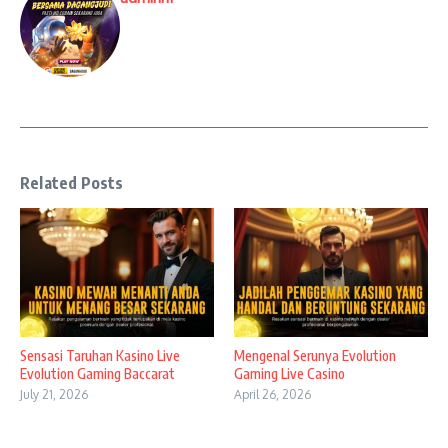
Related Posts
Sensasi Taruhan Kasino Live
Mengenal Serunya Evolution
Evolution Gaming Baccarat
Gaming Live Casino
July 21, 2026
April 26, 2026