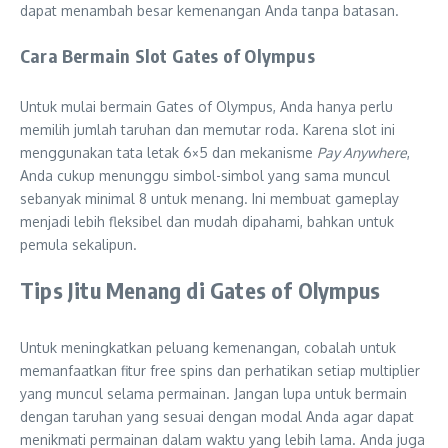
dapat menambah besar kemenangan Anda tanpa batasan.
Cara Bermain Slot Gates of Olympus
Untuk mulai bermain Gates of Olympus, Anda hanya perlu
memilih jumlah taruhan dan memutar roda. Karena slot ini
menggunakan tata letak 6×5 dan mekanisme
Pay Anywhere
,
Anda cukup menunggu simbol-simbol yang sama muncul
sebanyak minimal 8 untuk menang. Ini membuat gameplay
menjadi lebih fleksibel dan mudah dipahami, bahkan untuk
pemula sekalipun.
Tips Jitu Menang di Gates of Olympus
Untuk meningkatkan peluang kemenangan, cobalah untuk
memanfaatkan fitur free spins dan perhatikan setiap multiplier
yang muncul selama permainan. Jangan lupa untuk bermain
dengan taruhan yang sesuai dengan modal Anda agar dapat
menikmati permainan dalam waktu yang lebih lama. Anda juga