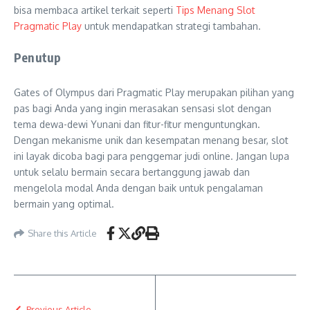
bisa membaca artikel terkait seperti
Tips Menang Slot
Pragmatic Play
untuk mendapatkan strategi tambahan.
Penutup
Gates of Olympus dari Pragmatic Play merupakan pilihan yang
pas bagi Anda yang ingin merasakan sensasi slot dengan
tema dewa-dewi Yunani dan fitur-fitur menguntungkan.
Dengan mekanisme unik dan kesempatan menang besar, slot
ini layak dicoba bagi para penggemar judi online. Jangan lupa
untuk selalu bermain secara bertanggung jawab dan
mengelola modal Anda dengan baik untuk pengalaman
bermain yang optimal.
Share this Article
Previous Article