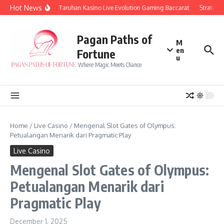
Skip to content
Hot News
Sensasi Taruhan Kasino Live Evolution Gaming Baccarat
Strategi
Pagan Paths of
M
en
Fortune
u
Where Magic Meets Chance
Home
/
Live Casino
/
Mengenal Slot Gates of Olympus:
Petualangan Menarik dari Pragmatic Play
Live Casino
Mengenal Slot Gates of Olympus:
Petualangan Menarik dari
Pragmatic Play
December 1, 2025