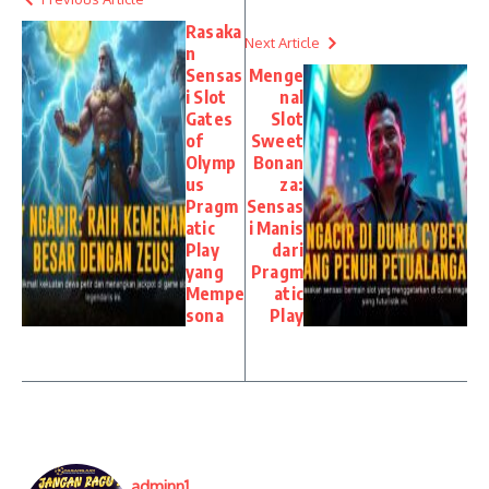
Rasaka
Next Article
n
Sensas
Menge
i Slot
nal
Gates
Slot
of
Sweet
Olymp
Bonan
us
za:
Pragm
Sensas
atic
i Manis
Play
dari
yang
Pragm
Mempe
atic
sona
Play
adminn1