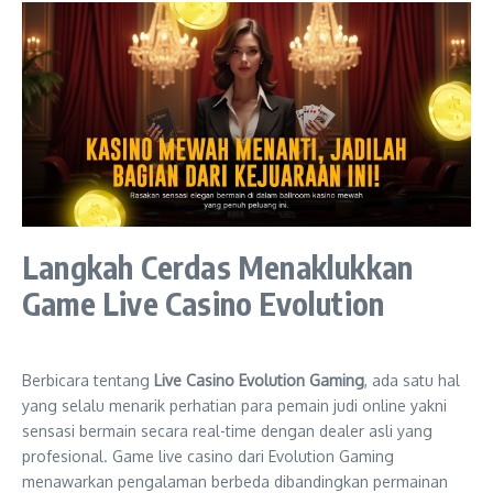
Langkah Cerdas Menaklukkan
Game Live Casino Evolution
Berbicara tentang
Live Casino Evolution Gaming
, ada satu hal
yang selalu menarik perhatian para pemain judi online yakni
sensasi bermain secara real-time dengan dealer asli yang
profesional. Game live casino dari Evolution Gaming
menawarkan pengalaman berbeda dibandingkan permainan