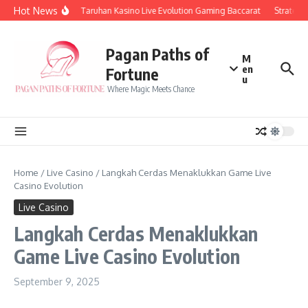
Skip to content
Hot News
Sensasi Taruhan Kasino Live Evolution Gaming Baccarat
Strategi
Pagan Paths of
M
en
Fortune
u
Where Magic Meets Chance
Home
/
Live Casino
/
Langkah Cerdas Menaklukkan Game Live
Casino Evolution
Live Casino
Langkah Cerdas Menaklukkan
Game Live Casino Evolution
September 9, 2025